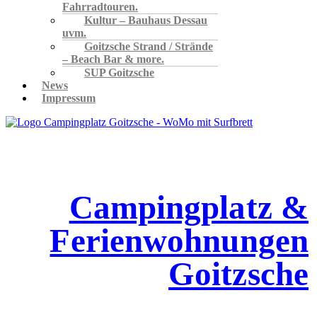
Fahrradtouren.
Kultur – Bauhaus Dessau
uvm.
Goitzsche Strand / Strände
– Beach Bar & more.
SUP Goitzsche
News
Impressum
Campingplatz &
Ferienwohnungen
Goitzsche